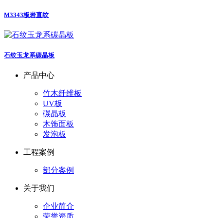
M3343板岩直纹
石纹玉龙系碳晶板
产品中心
竹木纤维板
UV板
碳晶板
木饰面板
发泡板
工程案例
部分案例
关于我们
企业简介
荣誉资质