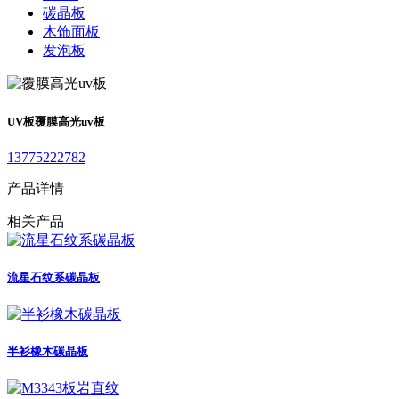
碳晶板
木饰面板
发泡板
UV板
覆膜高光uv板
13775222782
产品详情
相关产品
流星石纹系碳晶板
半衫橡木碳晶板